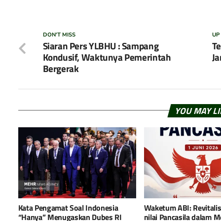
DON'T MISS
UP
Siaran Pers YLBHU : Sampang
Te
Kondusif, Waktunya Pemerintah
Ja
Bergerak
YOU MAY L
Kata Pengamat Soal Indonesia
Waketum ABI: Revitalisa
“Hanya” Menugaskan Dubes RI
nilai Pancasila dalam 