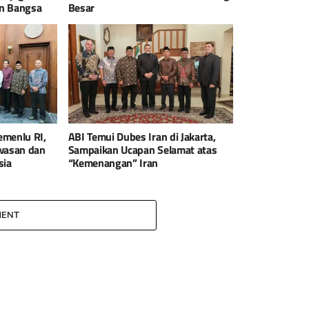
an Bangsa
Besar
emenlu RI,
ABI Temui Dubes Iran di Jakarta,
awasan dan
Sampaikan Ucapan Selamat atas
sia
“Kemenangan” Iran
MENT