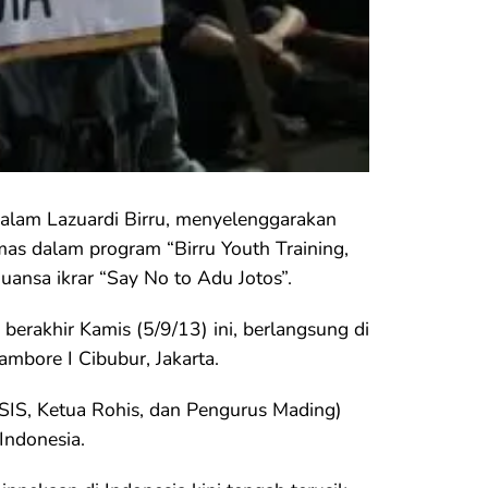
lam Lazuardi Birru, menyelenggarakan
mas dalam program “Birru Youth Training,
uansa ikrar “Say No to Adu Jotos”.
berakhir Kamis (5/9/13) ini, berlangsung di
ambore I Cibubur, Jakarta.
OSIS, Ketua Rohis, dan Pengurus Mading)
Indonesia.