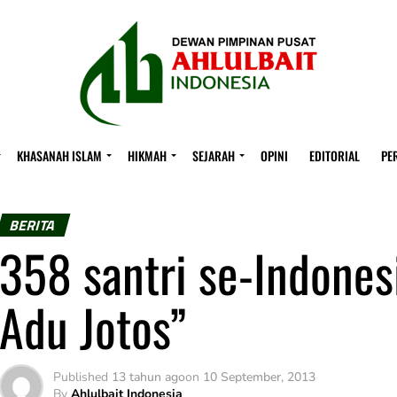
KHASANAH ISLAM
HIKMAH
SEJARAH
OPINI
EDITORIAL
PE
BERITA
358 santri se-Indonesi
Adu Jotos”
Published
13 tahun ago
on
10 September, 2013
By
Ahlulbait Indonesia