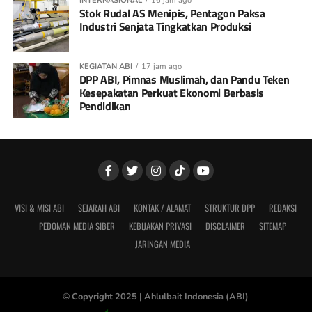
INTERNASIONAL
16 jam ago
Stok Rudal AS Menipis, Pentagon Paksa
Industri Senjata Tingkatkan Produksi
KEGIATAN ABI
17 jam ago
DPP ABI, Pimnas Muslimah, dan Pandu Teken
Kesepakatan Perkuat Ekonomi Berbasis
Pendidikan
VISI & MISI ABI
SEJARAH ABI
KONTAK / ALAMAT
STRUKTUR DPP
REDAKSI
PEDOMAN MEDIA SIBER
KEBIJAKAN PRIVASI
DISCLAIMER
SITEMAP
JARINGAN MEDIA
© Copyright 2025 |
Ahlulbait Indonesia (ABI)