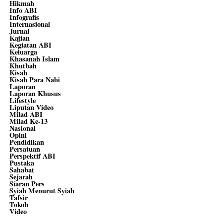
Hikmah
Info ABI
Infografis
Internasional
Jurnal
Kajian
Kegiatan ABI
Keluarga
Khasanah Islam
Khutbah
Kisah
Kisah Para Nabi
Laporan
Laporan Khusus
Lifestyle
Liputan Video
Milad ABI
Milad Ke-13
Nasional
Opini
Pendidikan
Persatuan
Perspektif ABI
Pustaka
Sahabat
Sejarah
Siaran Pers
Syiah Menurut Syiah
Tafsir
Tokoh
Video