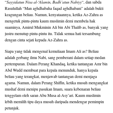
“
Sayyidatun Nisa al-‘Alamin, Badh’atun Nabiyy
“, dan sabda
Rasulullah “Man aghdhabaha faqad aghdhabani” adalah bukti
keagungan beliau. Namun, kenyataannya, ketika Az-Zahra as
mengetuk pintu-pintu kaum muslimin demi membela hak
suaminya, Amirul Mukminin Ali bin Abi Thalib as, banyak yang
justru menutup pintu-pintu itu. Tidak semua hati tersambung
dengan cinta sejati kepada Az-Zahra as.
Siapa yang tidak mengenal kemuliaan Imam Ali as? Beliau
adalah gerbang ilmu Nabi, sang pemberani dalam setiap medan
pertempuran. Dalam Perang Khandaq, ketika tantangan Amr bin
Abd Wudd membuat para kepala menunduk, hanya kepala
beliau yang terangkat, menjawab tantangan demi menjaga
agama. Namun, dalam Perang Shiffin, ketika musuh mengangkat
mushaf demi menipu pasukan Imam, suara kebenaran beliau
tenggelam oleh saran Abu Musa al-Asy’ari. Kaum muslimin
lebih memilih tipu daya musuh daripada mendengar pemimpin
petunjuk.