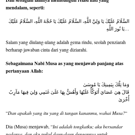
mendalam, seperti:
السَّلَامُ عَلَيْكَ يَا وَلِيَّ اللَّهِ، السَّلَامُ عَلَيْكَ يَا حُجَّةَ اللَّهِ، السَّلَامُ عَلَيْكَ
يَا نُورَ اللَّهِ…
Salam yang diulang-ulang adalah gema rindu, seolah penziarah
berharap jawaban cinta dari yang diziarahi.
Sebagaimana Nabi Musa as yang menjawab panjang atas
pertanyaan Allah:
وَمَا تِلْكَ بِيَمِينِكَ يَا مُوسَىٰ
قَالَ هِيَ عَصَايَ أَتَوَكَّأُ عَلَيْهَا وَأَهُشُّ بِهَا عَلَىٰ غَنَمِي وَلِيَ فِيهَا مَآرِبُ
أُخْرَىٰ
“
Dan apakah yang itu yang di tangan kananmu, wahai Musa?
“
Dia (Musa) menjawab, “
Ini adalah tongkatku; aku bersandar
padanya, dan aku pukul daun-daun dengannya untuk