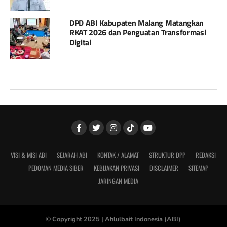
DPD ABI Kabupaten Malang Matangkan
RKAT 2026 dan Penguatan Transformasi
Digital
VISI & MISI ABI
SEJARAH ABI
KONTAK / ALAMAT
STRUKTUR DPP
REDAKSI
PEDOMAN MEDIA SIBER
KEBIJAKAN PRIVASI
DISCLAIMER
SITEMAP
JARINGAN MEDIA
© Copyright 2025 |
Ahlulbait Indonesia (ABI)