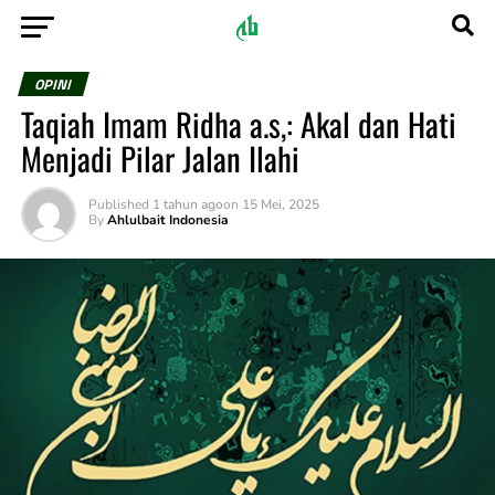
OPINI
Taqiah Imam Ridha a.s,: Akal dan Hati
Menjadi Pilar Jalan Ilahi
Published
1 tahun ago
on
15 Mei, 2025
By
Ahlulbait Indonesia