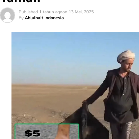
Published
1 tahun ago
on
13 Mei, 2025
By
Ahlulbait Indonesia