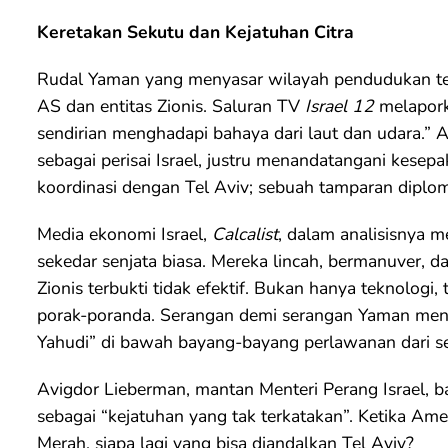
Keretakan Sekutu dan Kejatuhan Citra
Rudal Yaman yang menyasar wilayah pendudukan tel
AS dan entitas Zionis. Saluran TV
Israel 12
melapork
sendirian menghadapi bahaya dari laut dan udara.” A
sebagai perisai Israel, justru menandatangani kese
koordinasi dengan Tel Aviv; sebuah tamparan diplo
Media ekonomi Israel,
Calcalist
, dalam analisisnya
sekedar senjata biasa. Mereka lincah, bermanuver, 
Zionis terbukti tidak efektif. Bukan hanya teknologi, te
porak-poranda. Serangan demi serangan Yaman men
Yahudi” di bawah bayang-bayang perlawanan dari se
Avigdor Lieberman, mantan Menteri Perang Israel,
sebagai “kejatuhan yang tak terkatakan”. Ketika Ame
Merah, siapa lagi yang bisa diandalkan Tel Aviv?