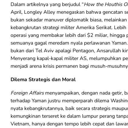
Dalam artikelnya yang berjudul “
How the Houthis Ou
April, Longley Alley menegaskan bahwa gencatan se
bukan sekadar manuver diplomatik biasa, melainkan
kebangkrutan strategi militer Amerika Serikat. Lebi
operasi yang membakar lebih dari $2 miliar, hingga 
semuanya gagal meredam nyala perlawanan Yaman. Ir
bukan dari Tel Aviv apalagi Pentagon, Ansarullah kin
Menyerang kapal-kapal militer AS, melumpuhkan pe
menjadi arena krisis permanen bagi musuh-musuhny
Dilema Strategis dan Moral
Foreign Affairs
menyampaikan, dengan nada getir,
terhadap Yaman justru memperparah dilema Washing
nyata kebangkrutannya, baik secara strategis maupun
kemungkinan terseret ke dalam lumpur perang tanpa
Vietnam, hanya dengan tempo lebih cepat dan lawan 