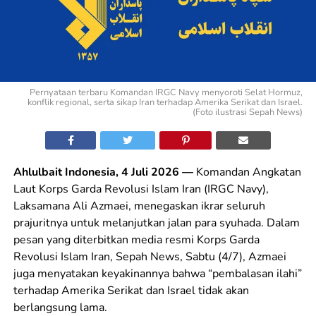
Pernyataan terbaru Komandan IRGC Navy menyoroti Selat Hormuz,
konflik regional, serta sikap Iran terhadap Amerika Serikat dan Israel.
(Foto ilustrasi Sepah News)
Ahlulbait Indonesia, 4 Juli 2026 —
Komandan Angkatan
Laut Korps Garda Revolusi Islam Iran (IRGC Navy),
Laksamana Ali Azmaei, menegaskan ikrar seluruh
prajuritnya untuk melanjutkan jalan para syuhada. Dalam
pesan yang diterbitkan media resmi Korps Garda
Revolusi Islam Iran, Sepah News, Sabtu (4/7), Azmaei
juga menyatakan keyakinannya bahwa “pembalasan ilahi”
terhadap Amerika Serikat dan Israel tidak akan
berlangsung lama.