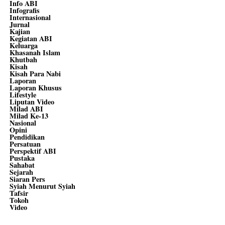
Info ABI
Infografis
Internasional
Jurnal
Kajian
Kegiatan ABI
Keluarga
Khasanah Islam
Khutbah
Kisah
Kisah Para Nabi
Laporan
Laporan Khusus
Lifestyle
Liputan Video
Milad ABI
Milad Ke-13
Nasional
Opini
Pendidikan
Persatuan
Perspektif ABI
Pustaka
Sahabat
Sejarah
Siaran Pers
Syiah Menurut Syiah
Tafsir
Tokoh
Video