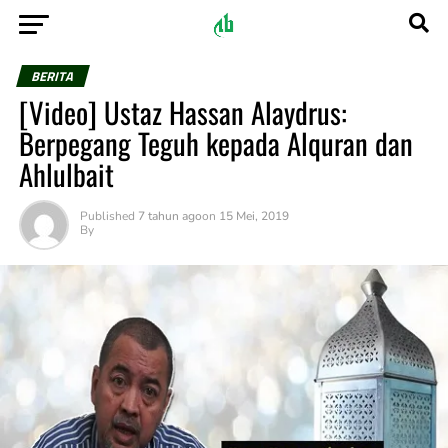
BERITA
[Video] Ustaz Hassan Alaydrus:
Berpegang Teguh kepada Alquran dan
Ahlulbait
Published
7 tahun ago
on
15 Mei, 2019
By