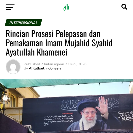
INTERNASIONAL
Rincian Prosesi Pelepasan dan
Pemakaman Imam Mujahid Syahid
Ayatullah Khamenei
Published
2 bulan ago
on
22 Juni, 2026
By
Ahlulbait Indonesia