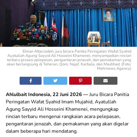
Eiman Attarzadeh, juru bicara Panitia Peringatan Wafat Syahid
Ayatullah Agung Sayyid Ali Hosseini Khamenei, menyampaikan rincian
terbaru prosesi pelepasan, pengantaran jenazah, dan pemakaman yang
akan berlangsung di Teheran, Qom, Najaf, Karbala, dan Mashhad. (Foto:
Mehrnews Agency)
Ahlulbait Indonesia, 22 Juni 2026 —
Juru Bicara Panitia
Peringatan Wafat Syahid Imam Mujahid, Ayatullah
Agung Sayyid Ali Hosseini Khamenei, mengungkap
rincian terbaru mengenai rangkaian acara pelepasan,
pengantaran jenazah, dan pemakaman yang akan digelar
dalam beberapa hari mendatang.