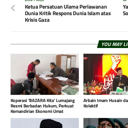
DON'T MISS
UP
Ketua Persatuan Ulama Perlawanan
Ya
Dunia Kritik Respons Dunia Islam atas
So
Krisis Gaza
YOU MAY L
Koperasi ‘BAZARA Kita’ Lumajang
Arbain Imam Husain d
Resmi Berbadan Hukum, Perkuat
Kolektif
Kemandirian Ekonomi Umat