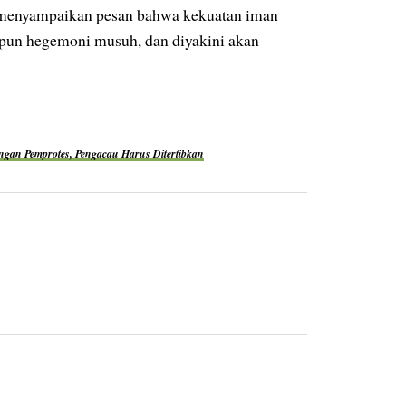
 menyampaikan pesan bahwa kekuatan iman
upun hegemoni musuh, dan diyakini akan
engan Pemprotes, Pengacau Harus Ditertibkan