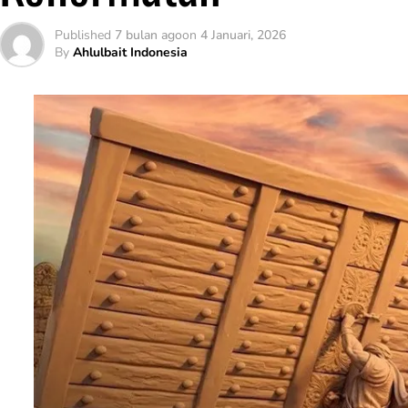
Published
7 bulan ago
on
4 Januari, 2026
By
Ahlulbait Indonesia