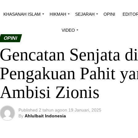
KHASANAH ISLAM
HIKMAH
SEJARAH
OPINI
EDITORIAL
PE
OPINI
Gencatan Senjata di 
Pahit yang Mengubur 
Published
2 tahun ago
on
19 Januari, 2025
By
Ahlulbait Indonesia