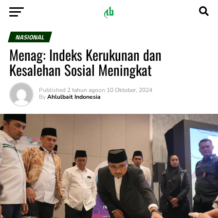
NASIONAL
Menag: Indeks Kerukunan dan
Kesalehan Sosial Meningkat
Published
2 tahun ago
on
10 Oktober, 2024
By
Ahlulbait Indonesia