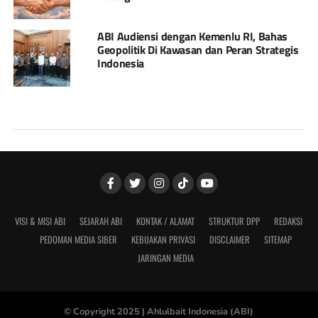
ABI Audiensi dengan Kemenlu RI, Bahas
Geopolitik Di Kawasan dan Peran Strategis
Indonesia
VISI & MISI ABI
SEJARAH ABI
KONTAK / ALAMAT
STRUKTUR DPP
REDAKSI
PEDOMAN MEDIA SIBER
KEBIJAKAN PRIVASI
DISCLAIMER
SITEMAP
JARINGAN MEDIA
© Copyright 2025 |
Ahlulbait Indonesia (ABI)