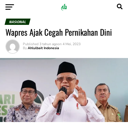
NASIONAL
Wapres Ajak Cegah Pernikahan Dini
Published
3 tahun ago
on
4 Mei, 2023
By
Ahlulbait Indonesia