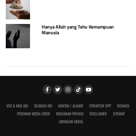
Hanya Allah yang Tahu Kemampuan
Manusia
VISI & MISI ABI
SEJARAH ABI
KONTAK / ALAMAT
STRUKTUR DPP
REDAKSI
PEDOMAN MEDIA SIBER
KEBIJAKAN PRIVASI
DISCLAIMER
SITEMAP
JARINGAN MEDIA