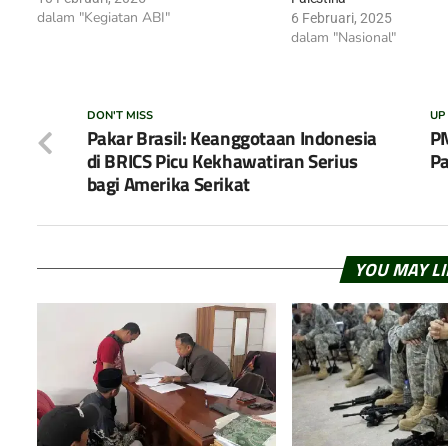
dalam "Kegiatan ABI"
6 Februari, 2025
dalam "Nasional"
DON'T MISS
UP
Pakar Brasil: Keanggotaan Indonesia
PM
di BRICS Picu Kekhawatiran Serius
Pa
bagi Amerika Serikat
YOU MAY L