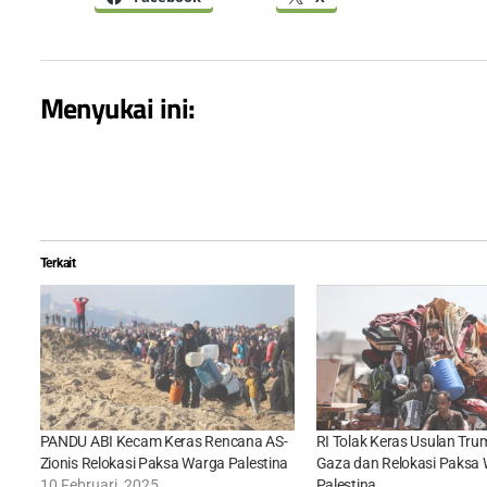
Menyukai ini:
Terkait
PANDU ABI Kecam Keras Rencana AS-
RI Tolak Keras Usulan Tru
Zionis Relokasi Paksa Warga Palestina
Gaza dan Relokasi Paksa
10 Februari, 2025
Palestina