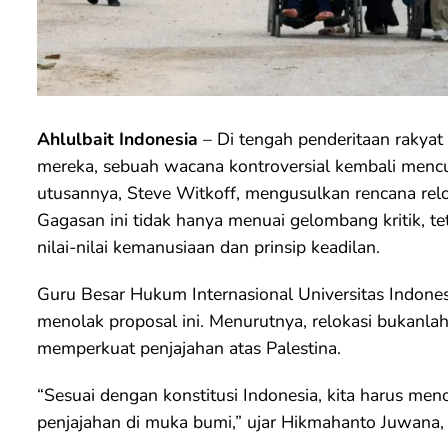
Ahlulbait Indonesia
– Di tengah penderitaan rakyat P
mereka, sebuah wacana kontroversial kembali mencua
utusannya, Steve Witkoff, mengusulkan rencana relok
Gagasan ini tidak hanya menuai gelombang kritik, t
nilai-nilai kemanusiaan dan prinsip keadilan.
Guru Besar Hukum Internasional Universitas Indone
menolak proposal ini. Menurutnya, relokasi bukanlah
memperkuat penjajahan atas Palestina.
“Sesuai dengan konstitusi Indonesia, kita harus me
penjajahan di muka bumi,” ujar Hikmahanto Juwana, S