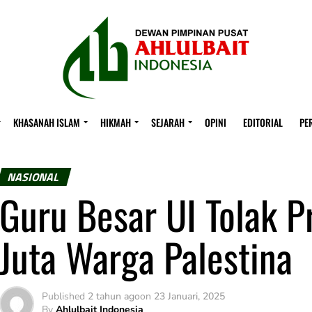
KHASANAH ISLAM
HIKMAH
SEJARAH
OPINI
EDITORIAL
PE
NASIONAL
Guru Besar UI Tolak P
Juta Warga Palestina
Published
2 tahun ago
on
23 Januari, 2025
By
Ahlulbait Indonesia