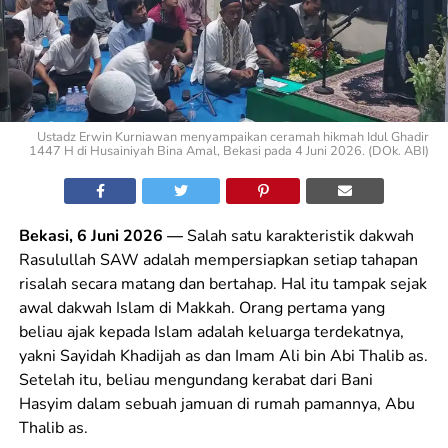
Ustadz Erwin Kurniawan menyampaikan ceramah hikmah Idul Ghadir
1447 H di Husainiyah Bina Amal, Bekasi pada 4 Juni 2026. (DOk. ABI)
Bekasi, 6 Juni 2026 —
Salah satu karakteristik dakwah
Rasulullah SAW adalah mempersiapkan setiap tahapan
risalah secara matang dan bertahap. Hal itu tampak sejak
awal dakwah Islam di Makkah. Orang pertama yang
beliau ajak kepada Islam adalah keluarga terdekatnya,
yakni Sayidah Khadijah as dan Imam Ali bin Abi Thalib as.
Setelah itu, beliau mengundang kerabat dari Bani
Hasyim dalam sebuah jamuan di rumah pamannya, Abu
Thalib as.