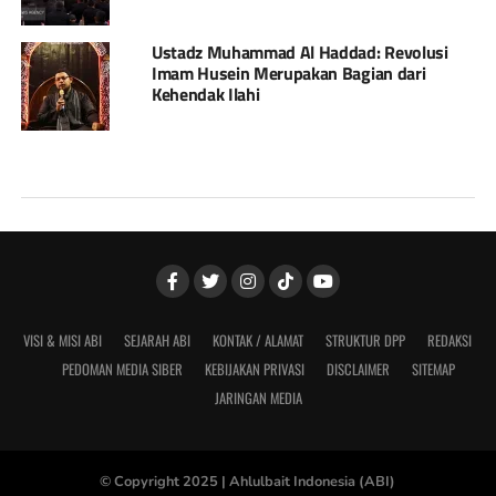
Ustadz Muhammad Al Haddad: Revolusi
Imam Husein Merupakan Bagian dari
Kehendak Ilahi
VISI & MISI ABI
SEJARAH ABI
KONTAK / ALAMAT
STRUKTUR DPP
REDAKSI
PEDOMAN MEDIA SIBER
KEBIJAKAN PRIVASI
DISCLAIMER
SITEMAP
JARINGAN MEDIA
© Copyright 2025 |
Ahlulbait Indonesia (ABI)