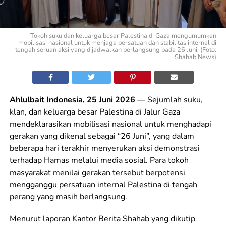
Tokoh suku dan keluarga besar Palestina di Gaza mengumumkan
mobilisasi nasional untuk menjaga persatuan dan stabilitas internal di
tengah seruan aksi yang dijadwalkan berlangsung pada 26 Juni. (Foto:
Shahab News)
Ahlulbait Indonesia, 25 Juni 2026 —
Sejumlah suku,
klan, dan keluarga besar Palestina di Jalur Gaza
mendeklarasikan mobilisasi nasional untuk menghadapi
gerakan yang dikenal sebagai “26 Juni”, yang dalam
beberapa hari terakhir menyerukan aksi demonstrasi
terhadap Hamas melalui media sosial. Para tokoh
masyarakat menilai gerakan tersebut berpotensi
mengganggu persatuan internal Palestina di tengah
perang yang masih berlangsung.
Menurut laporan Kantor Berita Shahab yang dikutip