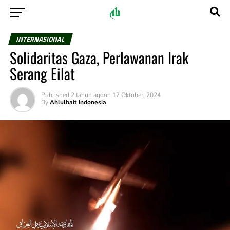
INTERNASIONAL
Solidaritas Gaza, Perlawanan Irak
Serang Eilat
Published
2 tahun ago
on
17 Oktober, 2024
By
Ahlulbait Indonesia