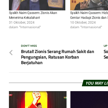
Syaikh Naim Qassem: Zionis Akan
Syaikh Naim Qassem: Hizb
Menerima Kekalahan!
Gentar Hadapi Zionis dan
31 Oktober, 2024
10 Oktober, 2024
dalam "Internasional"
dalam "Internasional"
DON'T MISS
UP
Brutal! Zionis Serang Rumah Sakit dan
So
Pengungsian, Ratusan Korban
Se
Berjatuhan
YOU MAY L