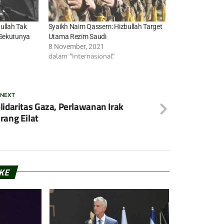
ullah Tak
Syaikh Naim Qassem: Hizbullah Target
 Sekutunya
Utama Rezim Saudi
8 November, 2021
dalam "Internasional"
 NEXT
lidaritas Gaza, Perlawanan Irak
rang Eilat
IKE