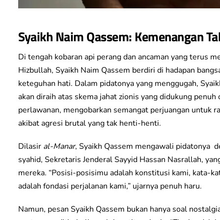
Syaikh Naim Qassem: Kemenangan Ta
Di tengah kobaran api perang dan ancaman yang terus m
Hizbullah, Syaikh Naim Qassem berdiri di hadapan bang
keteguhan hati. Dalam pidatonya yang menggugah, Sy
akan diraih atas skema jahat zionis yang didukung penuh 
perlawanan, mengobarkan semangat perjuangan untuk rak
akibat agresi brutal yang tak henti-henti.
Dilasir
al-Manar
, Syaikh Qassem mengawali pidatonya 
syahid, Sekretaris Jenderal Sayyid Hassan Nasrallah, yang
mereka. “Posisi-posisimu adalah konstitusi kami, kata-k
adalah fondasi perjalanan kami,” ujarnya penuh haru.
Namun, pesan Syaikh Qassem bukan hanya soal nostalgia