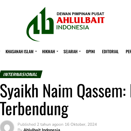
KHASANAH ISLAM
HIKMAH
SEJARAH
OPINI
EDITORIAL
PE
INTERNASIONAL
Syaikh Naim Qassem:
Terbendung
Published
2 tahun ago
on
16 Oktober, 2024
By
Ahlulbait Indonesia