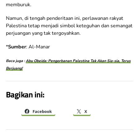
memburuk.
Namun, di tengah penderitaan ini, perlawanan rakyat
Palestina tetap menjadi simbol keteguhan dan semangat
perjuangan yang tak tergoyahkan.
*
Sumber
: Al-Manar
Baca juga :
Abu Obeida: Pengorbanan Palestina Tak Akan Sia-sia, Terus
Berjuang!
Bagikan ini:
Facebook
X