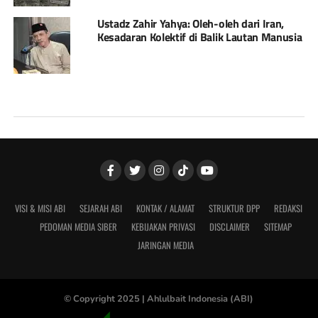
Ustadz Zahir Yahya: Oleh-oleh dari Iran,
Kesadaran Kolektif di Balik Lautan Manusia
VISI & MISI ABI
SEJARAH ABI
KONTAK / ALAMAT
STRUKTUR DPP
REDAKSI
PEDOMAN MEDIA SIBER
KEBIJAKAN PRIVASI
DISCLAIMER
SITEMAP
JARINGAN MEDIA
© Copyright 2025 |
Ahlulbait Indonesia (ABI)