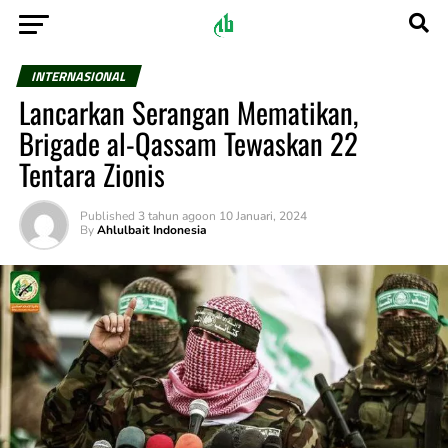
INTERNASIONAL
Lancarkan Serangan Mematikan,
Brigade al-Qassam Tewaskan 22
Tentara Zionis
Published
3 tahun ago
on
10 Januari, 2024
By
Ahlulbait Indonesia