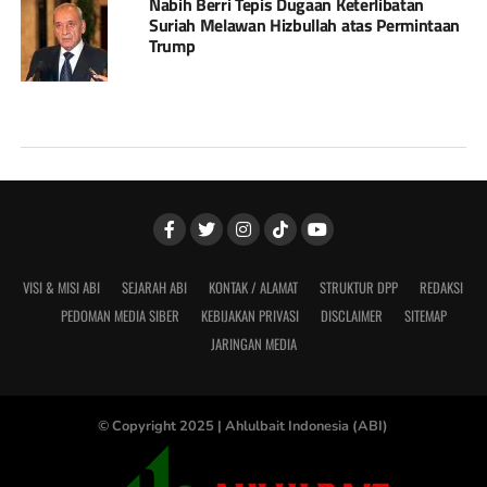
Nabih Berri Tepis Dugaan Keterlibatan
Suriah Melawan Hizbullah atas Permintaan
Trump
VISI & MISI ABI
SEJARAH ABI
KONTAK / ALAMAT
STRUKTUR DPP
REDAKSI
PEDOMAN MEDIA SIBER
KEBIJAKAN PRIVASI
DISCLAIMER
SITEMAP
JARINGAN MEDIA
© Copyright 2025 |
Ahlulbait Indonesia (ABI)