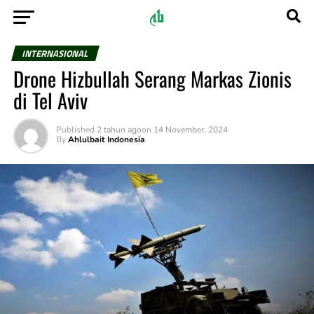
INTERNASIONAL
Drone Hizbullah Serang Markas Zionis
di Tel Aviv
Published
2 tahun ago
on
14 November, 2024
By
Ahlulbait Indonesia