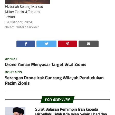
Hizbullah Serang Markas
Militer Zionis, 4 Tentara
Tewas
14 Oktober, 2024
dalam "Internasional"
UP NEXT
Drone Yaman Menyasar Target Vital Zionis
DON'T MISS
Serangan Drone Irak Guncang Wilayah Pendudukan
Rezim Zionis
YOU MAY LIKE
Surat Balasan Pemimpin Iran kepada
Hizbullah: Tidak Ada Jalan Selain Jihad dan