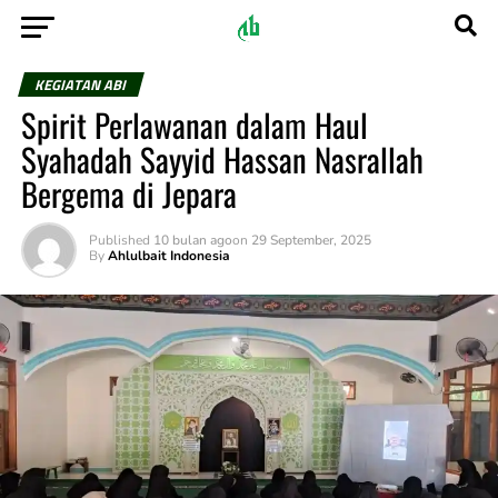
KEGIATAN ABI
Spirit Perlawanan dalam Haul
Syahadah Sayyid Hassan Nasrallah
Bergema di Jepara
Published
10 bulan ago
on
29 September, 2025
By
Ahlulbait Indonesia