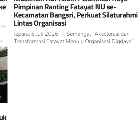
ke
Pimpinan Ranting Fatayat NU se-
Kecamatan Bangsri, Perkuat Silaturahmi
Lintas Organisasi
rik
Jepara, 6 Juli 2026 — Semangat “Akselerasi dan
i
Transformasi Fatayat Menuju Organisasi Digdaya”
mewarnai Pelantikan Raya Pimpinan Ranting
Fatayat NU se-Kecamatan Bangsri Masa Khidmat
2026–2029 di...
uk