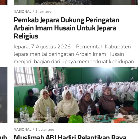
NASIONAL
3 jam ago
Pemkab Jepara Dukung Peringatan
Arbain Imam Husain Untuk Jepara
Religius
.
Jepara, 7 Agustus 2026 – Pemerintah Kabupaten
Jepara menilai peringatan Arbain Imam Husain
menjadi bagian dari upaya memperkuat kehidupan
keagamaan dan persatuan masyarakat. Penegasan
tersebut disampaikan...
NASIONAL
1 bulan ago
puh
Muslimah ABI Hadiri Pelantikan Raya