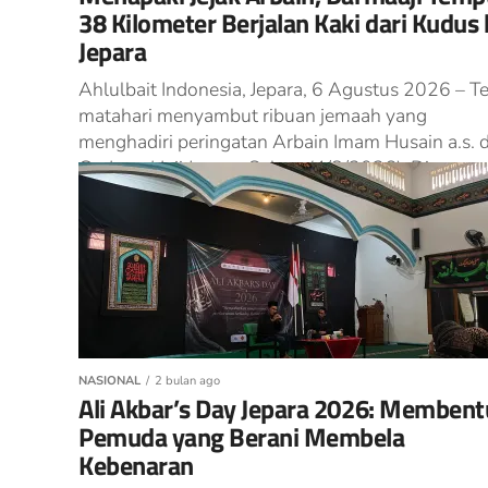
38 Kilometer Berjalan Kaki dari Kudus 
Jepara
Ahlulbait Indonesia, Jepara, 6 Agustus 2026 – Te
matahari menyambut ribuan jemaah yang
menghadiri peringatan Arbain Imam Husain a.s. d
Gedung Haji Jepara, Selasa (4/8/2026). Di...
NASIONAL
2 bulan ago
Ali Akbar’s Day Jepara 2026: Membent
Pemuda yang Berani Membela
Kebenaran