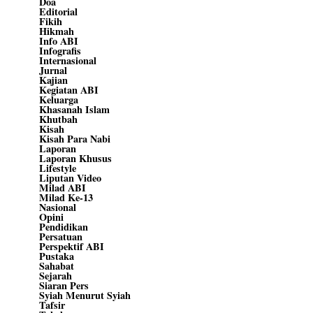
Doa
Editorial
Fikih
Hikmah
Info ABI
Infografis
Internasional
Jurnal
Kajian
Kegiatan ABI
Keluarga
Khasanah Islam
Khutbah
Kisah
Kisah Para Nabi
Laporan
Laporan Khusus
Lifestyle
Liputan Video
Milad ABI
Milad Ke-13
Nasional
Opini
Pendidikan
Persatuan
Perspektif ABI
Pustaka
Sahabat
Sejarah
Siaran Pers
Syiah Menurut Syiah
Tafsir