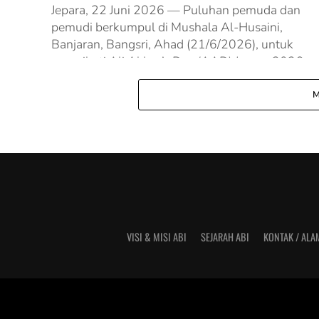
Jepara, 22 Juni 2026 — Puluhan pemuda dan
pemudi berkumpul di Mushala Al-Husaini,
Banjaran, Bangsri, Ahad (21/6/2026), untuk
mengikuti Ali Akbar’s Day (AAD) Jepara 2026.
Mengusung...
M
VISI & MISI ABI
SEJARAH ABI
KONTAK / ALA