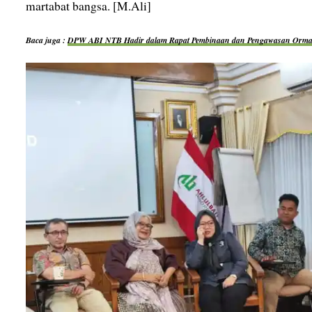
martabat bangsa. [M.Ali]
Baca juga :
DPW ABI NTB Hadir dalam Rapat Pembinaan dan Pengawasan Orma