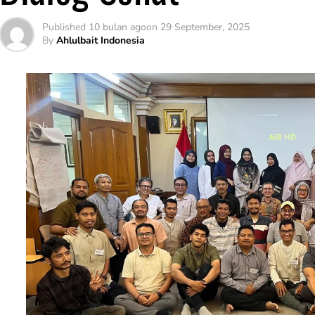
Published
10 bulan ago
on
29 September, 2025
By
Ahlulbait Indonesia