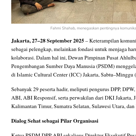
Fahmi Shahab, menegaskan pentingnya komunikasi 
Jakarta, 27–28 September 2025
– Keterampilan komunik
sebagai pelengkap, melainkan fondasi untuk menjaga h
kolaborasi. Dalam hal ini, Dewan Pimpinan Pusat Ahlulb
Pengembangan Sumber Daya Manusia (PSDM) menggelar P
di Islamic Cultural Center (ICC) Jakarta, Sabtu–Minggu 
Sebanyak 29 peserta hadir, meliputi pengurus DPP, DPW
ABI, ABI Responsif, serta perwakilan dari DKI Jakarta, 
Kalimantan Timur, Sumatra Selatan, Sulawesi Utara, dan
Dialog Sehat sebagai Pilar Organisasi
Ketua PSDM DPP ABI sekaligus Direktur Eksekutif Pusa