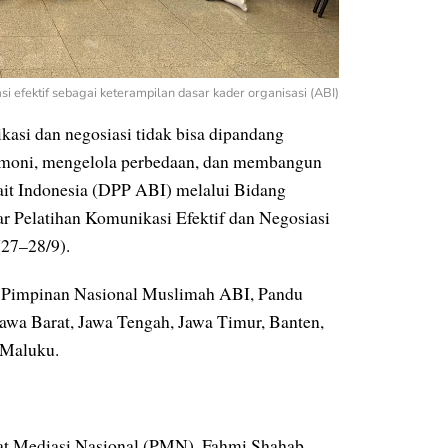
efektif sebagai keterampilan dasar kader organisasi (ABI)
asi dan negosiasi tidak bisa dipandang
armoni, mengelola perbedaan, dan membangun
ait Indonesia (DPP ABI) melalui Bidang
elatihan Komunikasi Efektif dan Negosiasi
(27–28/9).
, Pimpinan Nasional Muslimah ABI, Pandu
Jawa Barat, Jawa Tengah, Jawa Timur, Banten,
 Maluku.
t Mediasi Nasional (PMN), Fahmi Shahab,