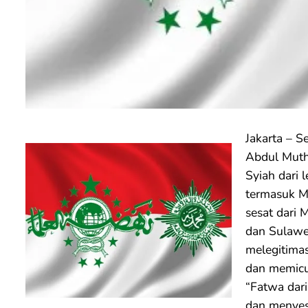
Jakarta – 
Abdul Muth
Syiah dari
termasuk Ma
sesat dari 
dan Sulawes
melegitimas
dan memicu 
“Fatwa dar
dan menyes