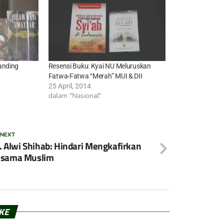
anding
Resensi Buku: Kyai NU Meluruskan
Fatwa-Fatwa “Merah” MUI & DII
25 April, 2014
dalam "Nasional"
 NEXT
. Alwi Shihab: Hindari Mengkafirkan
esama Muslim
IKE