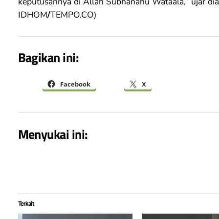
keputusannya di Allah Subhanahu Wataala,” ujar
IDHOM
/
TEMPO.CO)
Bagikan ini:
Facebook
X
Menyukai ini:
Terkait