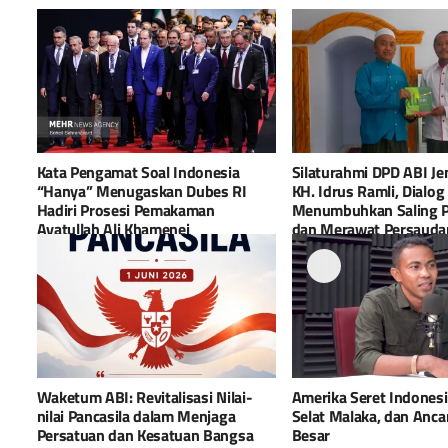
Kata Pengamat Soal Indonesia
Silaturahmi DPD ABI J
“Hanya” Menugaskan Dubes RI
KH. Idrus Ramli, Dialog
Hadiri Prosesi Pemakaman
Menumbuhkan Saling P
Ayatullah Ali Khamenei
dan Merawat Persauda
Waketum ABI: Revitalisasi Nilai-
Amerika Seret Indonesi
nilai Pancasila dalam Menjaga
Selat Malaka, dan Anc
Persatuan dan Kesatuan Bangsa
Besar