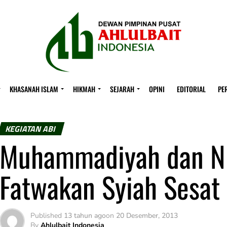
KHASANAH ISLAM
HIKMAH
SEJARAH
OPINI
EDITORIAL
PE
KEGIATAN ABI
Muhammadiyah dan N
Fatwakan Syiah Sesat
Published
13 tahun ago
on
20 Desember, 2013
By
Ahlulbait Indonesia