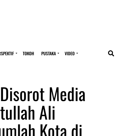
RSPEKTIF
TOKOH
PUSTAKA
VIDEO
 Disorot Media
tullah Ali
umlah Kota di