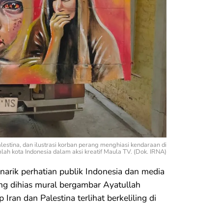
estina, dan ilustrasi korban perang menghiasi kendaraan di
lah kota Indonesia dalam aksi kreatif Maula TV. (Dok. IRNA)
rik perhatian publik Indonesia dan media
ng dihias mural bergambar Ayatullah
Iran dan Palestina terlihat berkeliling di