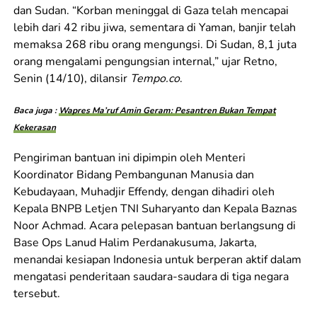
dan Sudan. “Korban meninggal di Gaza telah mencapai
lebih dari 42 ribu jiwa, sementara di Yaman, banjir telah
memaksa 268 ribu orang mengungsi. Di Sudan, 8,1 juta
orang mengalami pengungsian internal,” ujar Retno,
Senin (14/10), dilansir
Tempo.co
.
Baca juga :
Wapres Ma’ruf Amin Geram: Pesantren Bukan Tempat
Kekerasan
Pengiriman bantuan ini dipimpin oleh Menteri
Koordinator Bidang Pembangunan Manusia dan
Kebudayaan, Muhadjir Effendy, dengan dihadiri oleh
Kepala BNPB Letjen TNI Suharyanto dan Kepala Baznas
Noor Achmad. Acara pelepasan bantuan berlangsung di
Base Ops Lanud Halim Perdanakusuma, Jakarta,
menandai kesiapan Indonesia untuk berperan aktif dalam
mengatasi penderitaan saudara-saudara di tiga negara
tersebut.