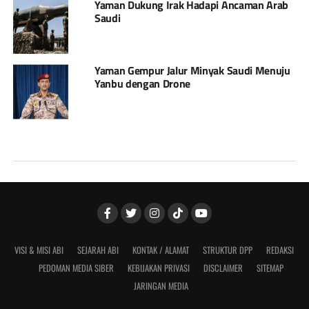
Yaman Dukung Irak Hadapi Ancaman Arab
Saudi
Yaman Gempur Jalur Minyak Saudi Menuju
Yanbu dengan Drone
VISI & MISI ABI
SEJARAH ABI
KONTAK / ALAMAT
STRUKTUR DPP
REDAKSI
PEDOMAN MEDIA SIBER
KEBIJAKAN PRIVASI
DISCLAIMER
SITEMAP
JARINGAN MEDIA