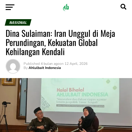
NASIONAL
Dina Sulaiman: Iran Unggul di Meja
Perundingan, Kekuatan Global
Kehilangan Kendali
Published
4 bulan ago
on
12 April, 2026
By
Ahlulbait Indonesia