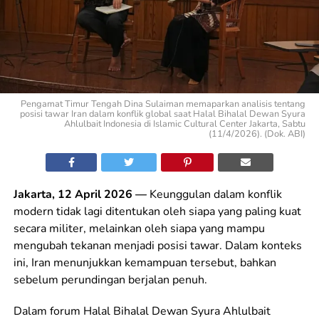
Pengamat Timur Tengah Dina Sulaiman memaparkan analisis tentang
posisi tawar Iran dalam konflik global saat Halal Bihalal Dewan Syura
Ahlulbait Indonesia di Islamic Cultural Center Jakarta, Sabtu
(11/4/2026). (Dok. ABI)
Jakarta, 12 April 2026 —
Keunggulan dalam konflik
modern tidak lagi ditentukan oleh siapa yang paling kuat
secara militer, melainkan oleh siapa yang mampu
mengubah tekanan menjadi posisi tawar. Dalam konteks
ini, Iran menunjukkan kemampuan tersebut, bahkan
sebelum perundingan berjalan penuh.
Dalam forum Halal Bihalal Dewan Syura Ahlulbait