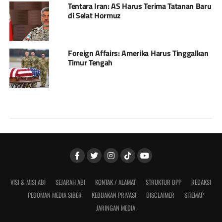
Tentara Iran: AS Harus Terima Tatanan Baru
di Selat Hormuz
Foreign Affairs: Amerika Harus Tinggalkan
Timur Tengah
VISI & MISI ABI
SEJARAH ABI
KONTAK / ALAMAT
STRUKTUR DPP
REDAKSI
PEDOMAN MEDIA SIBER
KEBIJAKAN PRIVASI
DISCLAIMER
SITEMAP
JARINGAN MEDIA