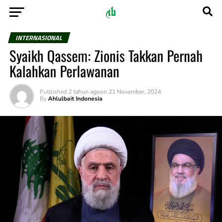
INTERNASIONAL
Syaikh Qassem: Zionis Takkan Pernah
Kalahkan Perlawanan
Published
2 tahun ago
on
21 November, 2024
By
Ahlulbait Indonesia