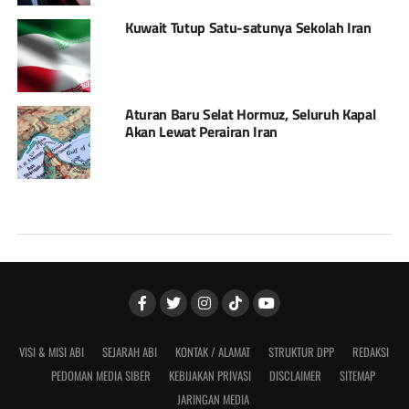
Kuwait Tutup Satu-satunya Sekolah Iran
Aturan Baru Selat Hormuz, Seluruh Kapal
Akan Lewat Perairan Iran
VISI & MISI ABI
SEJARAH ABI
KONTAK / ALAMAT
STRUKTUR DPP
REDAKSI
PEDOMAN MEDIA SIBER
KEBIJAKAN PRIVASI
DISCLAIMER
SITEMAP
JARINGAN MEDIA