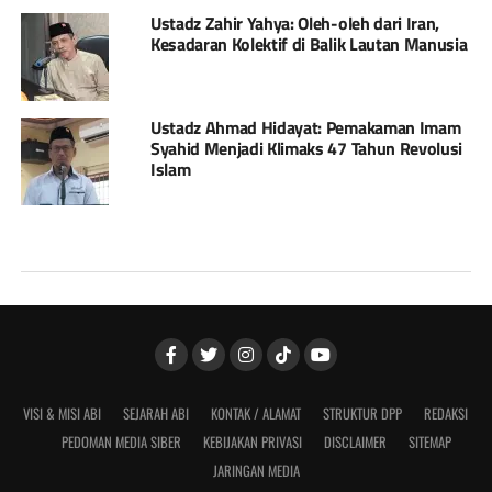
Ustadz Zahir Yahya: Oleh-oleh dari Iran,
Kesadaran Kolektif di Balik Lautan Manusia
Ustadz Ahmad Hidayat: Pemakaman Imam
Syahid Menjadi Klimaks 47 Tahun Revolusi
Islam
VISI & MISI ABI
SEJARAH ABI
KONTAK / ALAMAT
STRUKTUR DPP
REDAKSI
PEDOMAN MEDIA SIBER
KEBIJAKAN PRIVASI
DISCLAIMER
SITEMAP
JARINGAN MEDIA