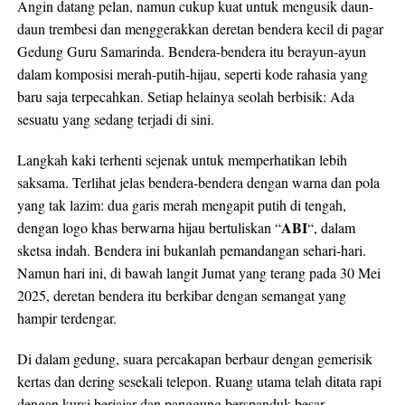
Angin datang pelan, namun cukup kuat untuk mengusik daun-
daun trembesi dan menggerakkan deretan bendera kecil di pagar
Gedung Guru Samarinda. Bendera-bendera itu berayun-ayun
dalam komposisi merah-putih-hijau, seperti kode rahasia yang
baru saja terpecahkan. Setiap helainya seolah berbisik: Ada
sesuatu yang sedang terjadi di sini.
Langkah kaki terhenti sejenak untuk memperhatikan lebih
saksama. Terlihat jelas bendera-bendera dengan warna dan pola
yang tak lazim: dua garis merah mengapit putih di tengah,
ABI
dengan logo khas berwarna hijau bertuliskan “
“, dalam
sketsa indah. Bendera ini bukanlah pemandangan sehari-hari.
Namun hari ini, di bawah langit Jumat yang terang pada 30 Mei
2025, deretan bendera itu berkibar dengan semangat yang
hampir terdengar.
Di dalam gedung, suara percakapan berbaur dengan gemerisik
kertas dan dering sesekali telepon. Ruang utama telah ditata rapi
dengan kursi berjajar dan panggung berspanduk besar