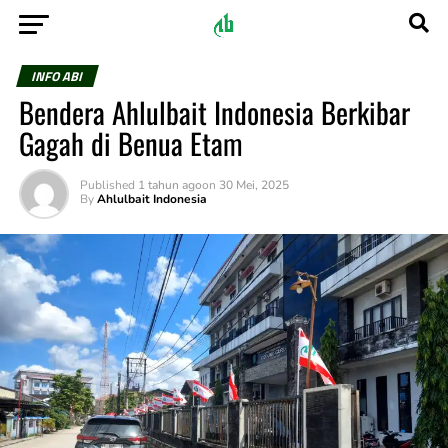
INFO ABI
Bendera Ahlulbait Indonesia Berkibar
Gagah di Benua Etam
Published
1 tahun ago
on
30 Mei, 2025
By
Ahlulbait Indonesia