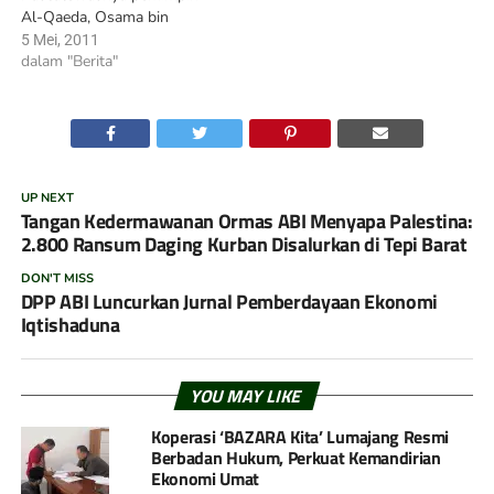
Al-Qaeda, Osama bin
Laden, bisnis baru memang
5 Mei, 2011
bermunculan di Amerika
dalam "Berita"
Serikat. Selain menawarkan
mug, kaus oblong, poster,
dan sejumlah pernik Osama
bin Laden, bisnis penjualan
bendera AS juga laris.
"Kami mendapat beberapa
UP NEXT
pesanan cukup lumayan,"
Tangan Kedermawanan Ormas ABI Menyapa Palestina:
kata Bob…
2.800 Ransum Daging Kurban Disalurkan di Tepi Barat
DON'T MISS
DPP ABI Luncurkan Jurnal Pemberdayaan Ekonomi
Iqtishaduna
YOU MAY LIKE
Koperasi ‘BAZARA Kita’ Lumajang Resmi
Berbadan Hukum, Perkuat Kemandirian
Ekonomi Umat