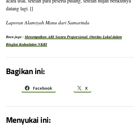
acara usai, setelah para peserta pulang, setelah hujan berikutnya
datang lagi. []
Laporan Alamsyah Manu dari Samarinda
Baca juga :
Menempatkan ABI Secara Proporsional: Otoritas Lokal dalam
Bingkai Kedaulatan NKRI
Bagikan ini:
Facebook
X
Menyukai ini: