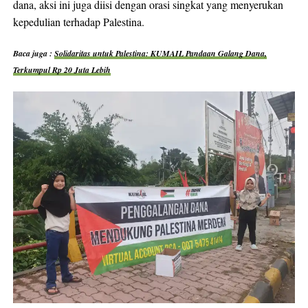
dana, aksi ini juga diisi dengan orasi singkat yang menyerukan
kepedulian terhadap Palestina.
Baca juga :
Solidaritas untuk Palestina: KUMAIL Pandaan Galang Dana,
Terkumpul Rp 20 Juta Lebih