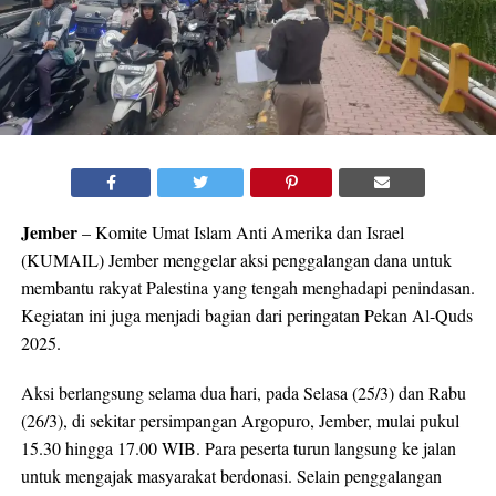
Jember
– Komite Umat Islam Anti Amerika dan Israel
(KUMAIL) Jember menggelar aksi penggalangan dana untuk
membantu rakyat Palestina yang tengah menghadapi penindasan.
Kegiatan ini juga menjadi bagian dari peringatan Pekan Al-Quds
2025.
Aksi berlangsung selama dua hari, pada Selasa (25/3) dan Rabu
(26/3), di sekitar persimpangan Argopuro, Jember, mulai pukul
15.30 hingga 17.00 WIB. Para peserta turun langsung ke jalan
untuk mengajak masyarakat berdonasi. Selain penggalangan