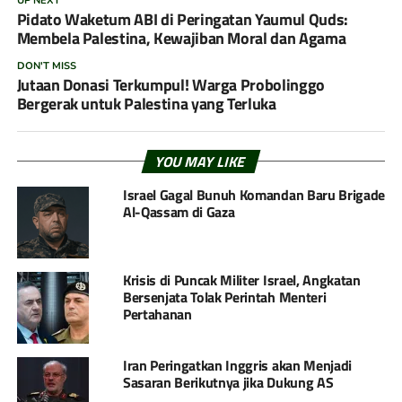
UP NEXT
Pidato Waketum ABI di Peringatan Yaumul Quds:
Membela Palestina, Kewajiban Moral dan Agama
DON'T MISS
Jutaan Donasi Terkumpul! Warga Probolinggo
Bergerak untuk Palestina yang Terluka
YOU MAY LIKE
Israel Gagal Bunuh Komandan Baru Brigade
Al-Qassam di Gaza
Krisis di Puncak Militer Israel, Angkatan
Bersenjata Tolak Perintah Menteri
Pertahanan
Iran Peringatkan Inggris akan Menjadi
Sasaran Berikutnya jika Dukung AS