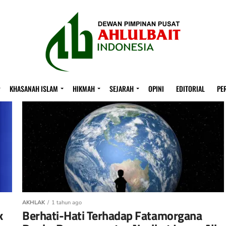
KHASANAH ISLAM
HIKMAH
SEJARAH
OPINI
EDITORIAL
PE
AKHLAK
1 tahun ago
k
Berhati-Hati Terhadap Fatamorgana