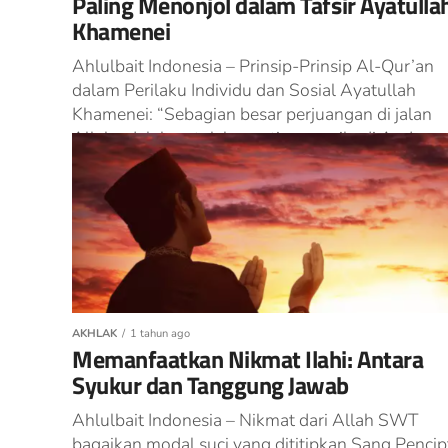
Paling Menonjol dalam Tafsir Ayatulla
Khamenei
Ahlulbait Indonesia – Prinsip-Prinsip Al-Qur’an
dalam Perilaku Individu dan Sosial Ayatullah
Khamenei: “Sebagian besar perjuangan di jalan
Allah adalah untuk kepentingan pribadi Anda
sendiri. Apa arti...
AKHLAK
1 tahun ago
Memanfaatkan Nikmat Ilahi: Antara
Syukur dan Tanggung Jawab
Ahlulbait Indonesia – Nikmat dari Allah SWT
bagaikan modal suci yang dititipkan Sang Pencip