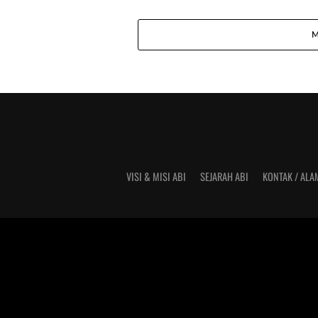
M
VISI & MISI ABI
SEJARAH ABI
KONTAK / ALA