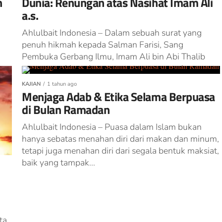
h
Dunia: Renungan atas Nasihat Imam Ali
a.s.
Ahlulbait Indonesia – Dalam sebuah surat yang
penuh hikmah kepada Salman Farisi, Sang
Pembuka Gerbang Ilmu, Imam Ali bin Abi Thalib
a.s., mengukir peringatan yang menggugah...
KAJIAN
1 tahun ago
Menjaga Adab & Etika Selama Berpuasa
di Bulan Ramadan
Ahlulbait Indonesia – Puasa dalam Islam bukan
hanya sebatas menahan diri dari makan dan minum,
tetapi juga menahan diri dari segala bentuk maksiat,
baik yang tampak...
ta