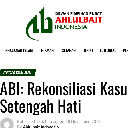
KHASANAH ISLAM
HIKMAH
SEJARAH
OPINI
EDITORIAL
PE
KEGIATAN ABI
ABI: Rekonsiliasi Ka
Setengah Hati
Published
13 tahun ago
on
26 November, 2013
By
Ahlulbait Indonesia