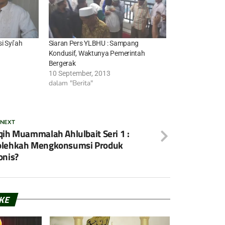
i Syi’ah
Siaran Pers YLBHU : Sampang
Kondusif, Waktunya Pemerintah
Bergerak
10 September, 2013
dalam "Berita"
 NEXT
qih Muammalah Ahlulbait Seri 1 :
olehkah Mengkonsumsi Produk
onis?
IKE