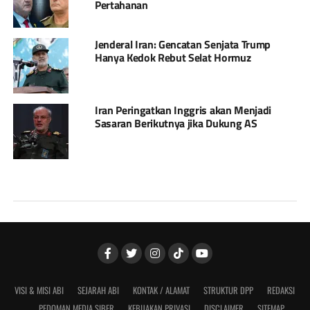
Pertahanan
Jenderal Iran: Gencatan Senjata Trump
Hanya Kedok Rebut Selat Hormuz
Iran Peringatkan Inggris akan Menjadi
Sasaran Berikutnya jika Dukung AS
VISI & MISI ABI
SEJARAH ABI
KONTAK / ALAMAT
STRUKTUR DPP
REDAKSI
PEDOMAN MEDIA SIBER
KEBIJAKAN PRIVASI
DISCLAIMER
SITEMAP