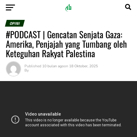
OPINI
#PODCAST | Gencatan Senjata Gaza:
Amerika, Penjajah yang Tumbang oleh
Keteguhan Rakyat Palestina
Published
10 bulan ago
on
18 Oktober, 2025
By