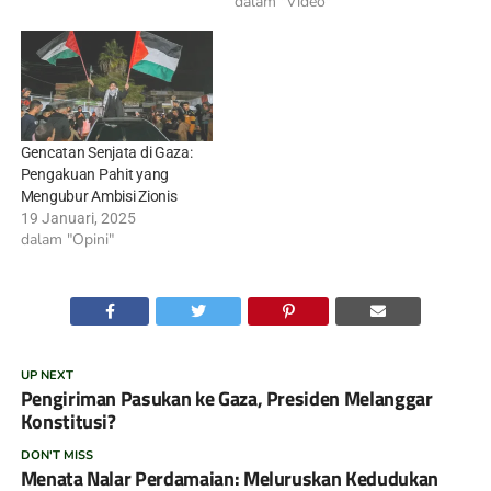
dalam "Video"
Gencatan Senjata di Gaza:
Pengakuan Pahit yang
Mengubur Ambisi Zionis
19 Januari, 2025
dalam "Opini"
UP NEXT
Pengiriman Pasukan ke Gaza, Presiden Melanggar
Konstitusi?
DON'T MISS
Menata Nalar Perdamaian: Meluruskan Kedudukan