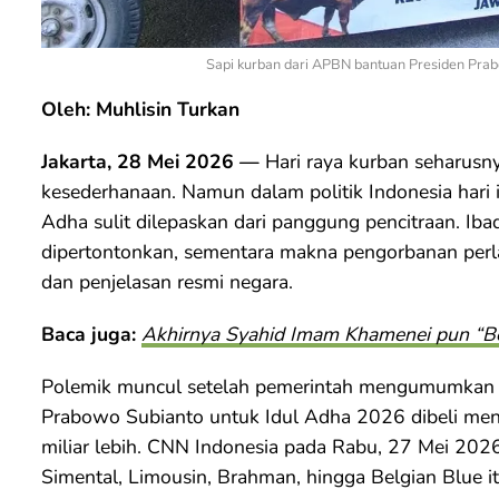
Sapi kurban dari APBN bantuan Presiden Pra
Oleh: Muhlisin Turkan
Jakarta, 28 Mei 2026 —
Hari raya kurban seharusn
kesederhanaan. Namun dalam politik Indonesia hari i
Adha sulit dilepaskan dari panggung pencitraan. Ib
dipertontonkan, sementara makna pengorbanan perl
dan penjelasan resmi negara.
Baca juga:
Akhirnya Syahid Imam Khamenei pun “B
Polemik muncul setelah pemerintah mengumumkan 
Prabowo Subianto untuk Idul Adha 2026 dibeli me
miliar lebih. CNN Indonesia pada Rabu, 27 Mei 202
Simental, Limousin, Brahman, hingga Belgian Blue i