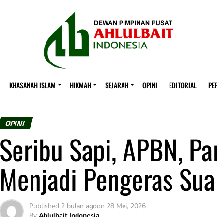
KHASANAH ISLAM
HIKMAH
SEJARAH
OPINI
EDITORIAL
PE
OPINI
Seribu Sapi, APBN, Pa
Menjadi Pengeras Sua
Published
2 bulan ago
on
28 Mei, 2026
By
Ahlulbait Indonesia