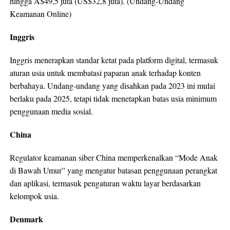
hingga A$49,5 juta (US$32,8 juta). (Undang-Undang
Keamanan Online)
Inggris
Inggris menerapkan standar ketat pada platform digital, termasuk
aturan usia untuk membatasi paparan anak terhadap konten
berbahaya. Undang-undang yang disahkan pada 2023 ini mulai
berlaku pada 2025, tetapi tidak menetapkan batas usia minimum
penggunaan media sosial.
China
Regulator keamanan siber China memperkenalkan “Mode Anak
di Bawah Umur” yang mengatur batasan penggunaan perangkat
dan aplikasi, termasuk pengaturan waktu layar berdasarkan
kelompok usia.
Denmark