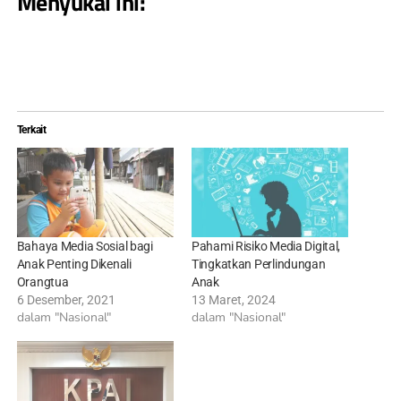
Menyukai ini:
Terkait
Bahaya Media Sosial bagi
Pahami Risiko Media Digital,
Anak Penting Dikenali
Tingkatkan Perlindungan
Orangtua
Anak
6 Desember, 2021
13 Maret, 2024
dalam "Nasional"
dalam "Nasional"