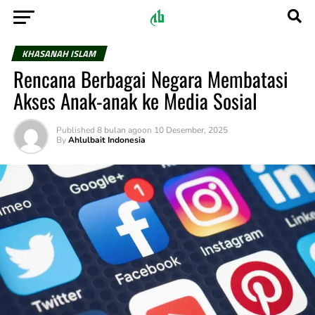
KHASANAH ISLAM
Rencana Berbagai Negara Membatasi
Akses Anak-anak ke Media Sosial
Published
8 bulan ago
on
10 Desember, 2025
By
Ahlulbait Indonesia