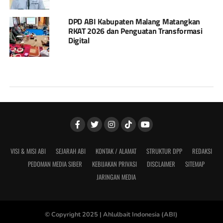
DPD ABI Kabupaten Malang Matangkan
RKAT 2026 dan Penguatan Transformasi
Digital
VISI & MISI ABI
SEJARAH ABI
KONTAK / ALAMAT
STRUKTUR DPP
REDAKSI
PEDOMAN MEDIA SIBER
KEBIJAKAN PRIVASI
DISCLAIMER
SITEMAP
JARINGAN MEDIA
© Copyright 2025 |
Ahlulbait Indonesia (ABI)