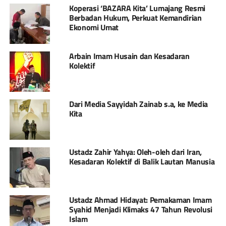
Koperasi ‘BAZARA Kita’ Lumajang Resmi
Berbadan Hukum, Perkuat Kemandirian
Ekonomi Umat
Arbain Imam Husain dan Kesadaran
Kolektif
Dari Media Sayyidah Zainab s.a, ke Media
Kita
Ustadz Zahir Yahya: Oleh-oleh dari Iran,
Kesadaran Kolektif di Balik Lautan Manusia
Ustadz Ahmad Hidayat: Pemakaman Imam
Syahid Menjadi Klimaks 47 Tahun Revolusi
Islam