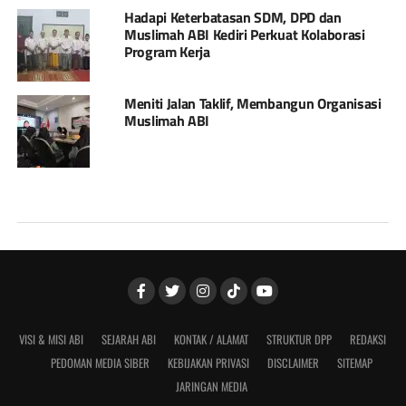
Hadapi Keterbatasan SDM, DPD dan
Muslimah ABI Kediri Perkuat Kolaborasi
Program Kerja
Meniti Jalan Taklif, Membangun Organisasi
Muslimah ABI
VISI & MISI ABI
SEJARAH ABI
KONTAK / ALAMAT
STRUKTUR DPP
REDAKSI
PEDOMAN MEDIA SIBER
KEBIJAKAN PRIVASI
DISCLAIMER
SITEMAP
JARINGAN MEDIA