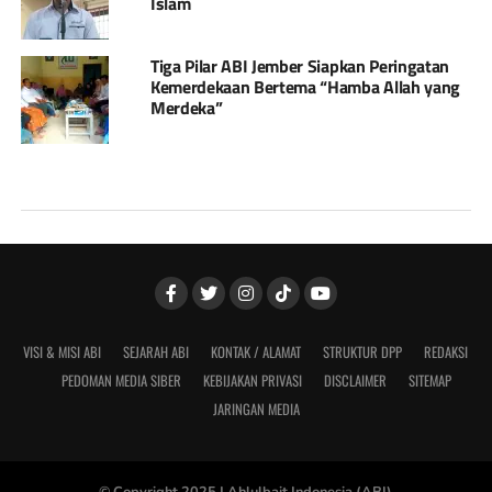
Islam
Tiga Pilar ABI Jember Siapkan Peringatan
Kemerdekaan Bertema “Hamba Allah yang
Merdeka”
VISI & MISI ABI
SEJARAH ABI
KONTAK / ALAMAT
STRUKTUR DPP
REDAKSI
PEDOMAN MEDIA SIBER
KEBIJAKAN PRIVASI
DISCLAIMER
SITEMAP
JARINGAN MEDIA
© Copyright 2025 |
Ahlulbait Indonesia (ABI)