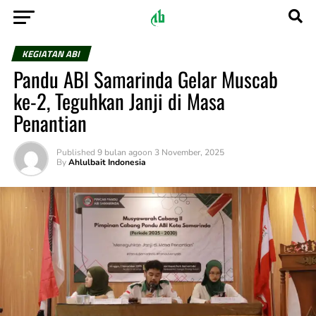
KEGIATAN ABI
Pandu ABI Samarinda Gelar Muscab
ke-2, Teguhkan Janji di Masa
Penantian
Published
9 bulan ago
on
3 November, 2025
By
Ahlulbait Indonesia