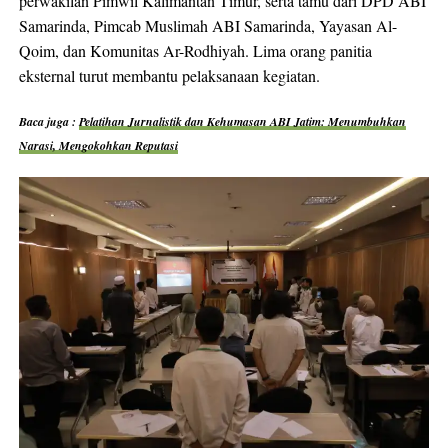
perwakilan Pimwil Kalimantan Timur, serta tamu dari DPD ABI
Samarinda, Pimcab Muslimah ABI Samarinda, Yayasan Al-
Qoim, dan Komunitas Ar-Rodhiyah. Lima orang panitia
eksternal turut membantu pelaksanaan kegiatan.
Baca juga :
Pelatihan Jurnalistik dan Kehumasan ABI Jatim: Menumbuhkan
Narasi, Mengokohkan Reputasi