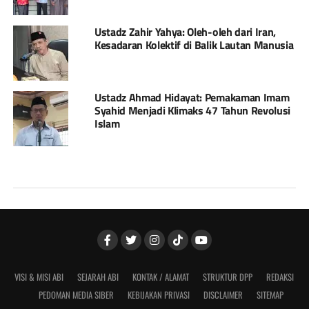
Ustadz Zahir Yahya: Oleh-oleh dari Iran,
Kesadaran Kolektif di Balik Lautan Manusia
Ustadz Ahmad Hidayat: Pemakaman Imam
Syahid Menjadi Klimaks 47 Tahun Revolusi
Islam
VISI & MISI ABI
SEJARAH ABI
KONTAK / ALAMAT
STRUKTUR DPP
REDAKSI
PEDOMAN MEDIA SIBER
KEBIJAKAN PRIVASI
DISCLAIMER
SITEMAP