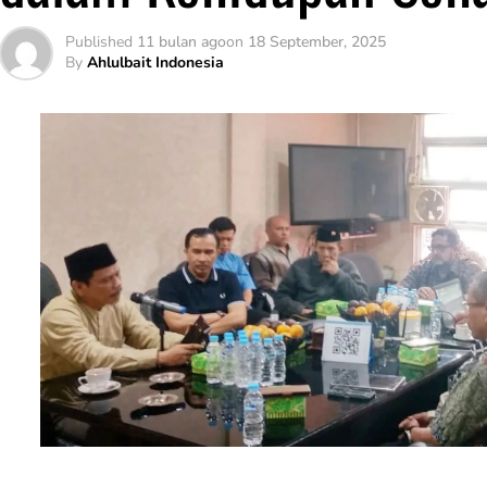
Published
11 bulan ago
on
18 September, 2025
By
Ahlulbait Indonesia