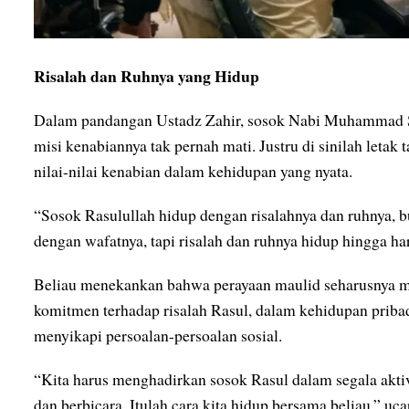
Risalah dan Ruhnya yang Hidup
Dalam pandangan Ustadz Zahir, sosok Nabi Muhammad Sa
misi kenabiannya tak pernah mati. Justru di sinilah let
nilai-nilai kenabian dalam kehidupan yang nyata.
“Sosok Rasulullah hidup dengan risalahnya dan ruhnya, b
dengan wafatnya, tapi risalah dan ruhnya hidup hingga hari
Beliau menekankan bahwa perayaan maulid seharusnya 
komitmen terhadap risalah Rasul, dalam kehidupan pribadi
menyikapi persoalan-persoalan sosial.
“Kita harus menghadirkan sosok Rasul dalam segala aktiv
dan berbicara. Itulah cara kita hidup bersama beliau,” uc