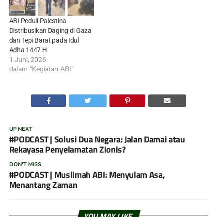
ABI Peduli Palestina
Distribusikan Daging di Gaza
dan Tepi Barat pada Idul
Adha 1447 H
1 Juni, 2026
dalam "Kegiatan ABI"
UP NEXT
#PODCAST | Solusi Dua Negara: Jalan Damai atau
Rekayasa Penyelamatan Zionis?
DON'T MISS
#PODCAST | Muslimah ABI: Menyulam Asa,
Menantang Zaman
YOU MAY LIKE