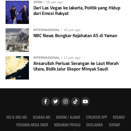
OPINI
15 jam ago
Dari Las Vegas ke Jakarta, Politik yang Hidup
dari Emosi Rakyat
INTERNASIONAL
16 jam ago
NBC News Bongkar Kejahatan AS di Yaman
INTERNASIONAL
17 jam ago
Ansarullah Perluas Serangan ke Laut Merah
Utara, Bidik Jalur Ekspor Minyak Saudi
VISI & MISI ABI
SEJARAH ABI
KONTAK / ALAMAT
STRUKTUR DPP
REDAKSI
PEDOMAN MEDIA SIBER
KEBIJAKAN PRIVASI
DISCLAIMER
SITEMAP