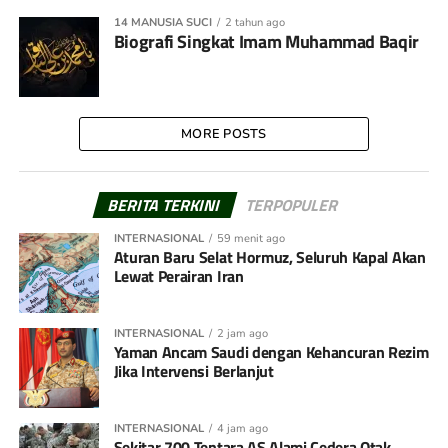
14 MANUSIA SUCI
2 tahun ago
Biografi Singkat Imam Muhammad Baqir
MORE POSTS
BERITA TERKINI
TERPOPULER
INTERNASIONAL
59 menit ago
Aturan Baru Selat Hormuz, Seluruh Kapal Akan
Lewat Perairan Iran
INTERNASIONAL
2 jam ago
Yaman Ancam Saudi dengan Kehancuran Rezim
Jika Intervensi Berlanjut
INTERNASIONAL
4 jam ago
Sekitar 700 Tentara AS Alami Cedera Otak