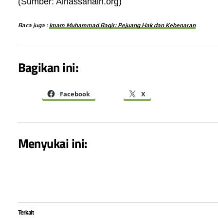
(Sumber: Alhassanain.org)
Baca juga :
Imam Muhammad Baqir: Pejuang Hak dan Kebenaran
Bagikan ini:
Facebook
X
Menyukai ini:
Terkait