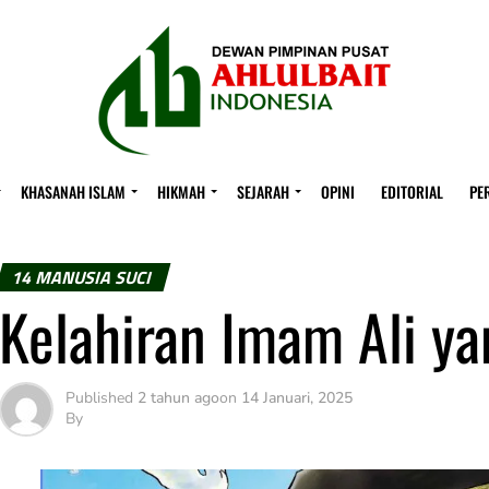
KHASANAH ISLAM
HIKMAH
SEJARAH
OPINI
EDITORIAL
PE
14 MANUSIA SUCI
Kelahiran Imam Ali y
Published
2 tahun ago
on
14 Januari, 2025
By