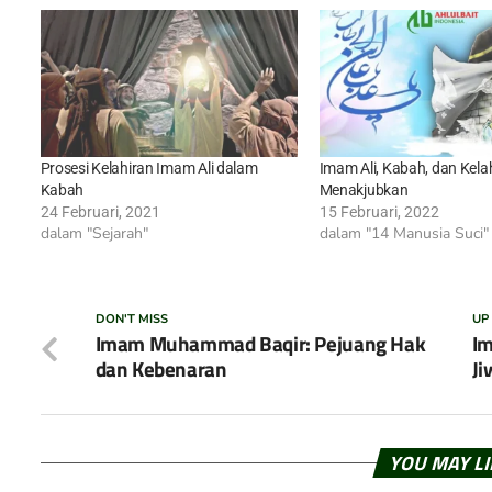
Prosesi Kelahiran Imam Ali dalam
Imam Ali, Kabah, dan Kela
Kabah
Menakjubkan
24 Februari, 2021
15 Februari, 2022
dalam "Sejarah"
dalam "14 Manusia Suci"
DON'T MISS
UP
Imam Muhammad Baqir: Pejuang Hak
Im
dan Kebenaran
Ji
YOU MAY L