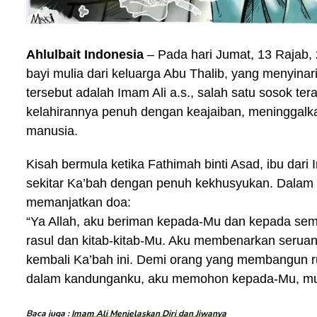
Ahlulbait Indonesia
– Pada hari Jumat, 13 Rajab, 
bayi mulia dari keluarga Abu Thalib, yang menyinar
tersebut adalah Imam Ali a.s., salah satu sosok ter
kelahirannya penuh dengan keajaiban, meninggalk
manusia.
Kisah bermula ketika Fathimah binti Asad, ibu dari
sekitar Ka’bah dengan penuh kekhusyukan. Dalam 
memanjatkan doa:
“Ya Allah, aku beriman kepada-Mu dan kepada semu
rasul dan kitab-kitab-Mu. Aku membenarkan serua
kembali Ka’bah ini. Demi orang yang membangun r
dalam kandunganku, aku memohon kepada-Mu, mud
Baca juga :
Imam Ali Menjelaskan Diri dan Jiwanya