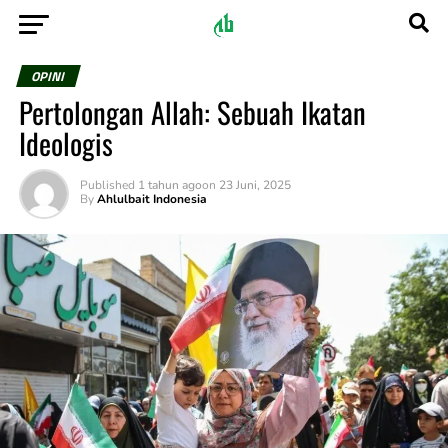
OPINI
Pertolongan Allah: Sebuah Ikatan
Ideologis
Published
1 tahun ago
on
23 Juni, 2025
By
Ahlulbait Indonesia