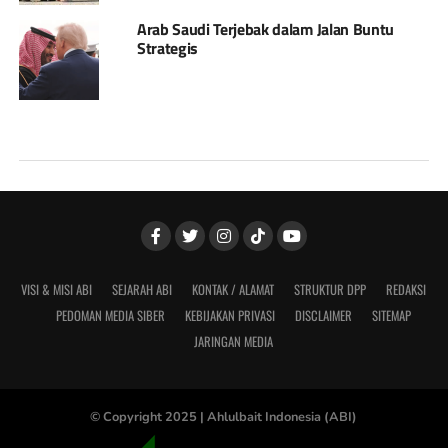
Arab Saudi Terjebak dalam Jalan Buntu
Strategis
VISI & MISI ABI
SEJARAH ABI
KONTAK / ALAMAT
STRUKTUR DPP
REDAKSI
PEDOMAN MEDIA SIBER
KEBIJAKAN PRIVASI
DISCLAIMER
SITEMAP
JARINGAN MEDIA
© Copyright 2025 |
Ahlulbait Indonesia (ABI)