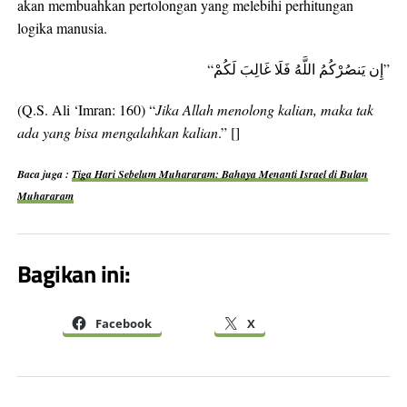
akan membuahkan pertolongan yang melebihi perhitungan
logika manusia.
“إِن يَنصُرْكُمُ اللَّهُ فَلَا غَالِبَ لَكُمْ”
(Q.S. Ali ‘Imran: 160) “
Jika Allah menolong kalian, maka tak
ada yang bisa mengalahkan kalian
.” []
Baca juga :
Tiga Hari Sebelum Muhararam: Bahaya Menanti Israel di Bulan
Muhararam
Bagikan ini:
Facebook
X