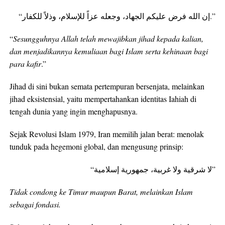
“إن الله فرض عليكم الجهاد، وجعله عزاً للإسلام، وذلاً للكفار.”
“
Sesungguhnya Allah telah mewajibkan jihad kepada kalian,
dan menjadikannya kemuliaan bagi Islam serta kehinaan bagi
para kafir
.”
Jihad di sini bukan semata pertempuran bersenjata, melainkan
jihad eksistensial, yaitu mempertahankan identitas Iahiah di
tengah dunia yang ingin menghapusnya.
Sejak Revolusi Islam 1979, Iran memilih jalan berat: menolak
tunduk pada hegemoni global, dan mengusung prinsip:
“لا شرقية ولا غربية، جمهورية إسلامية”
Tidak condong ke Timur maupun Barat, melainkan Islam
sebagai fondasi.