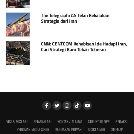
The Telegraph: AS Telan Kekalahan
Strategis dari Iran
CNN: CENTCOM Kehabisan Ide Hadapi Iran,
Cari Strategi Baru Tekan Teheran
VISI & MISI ABI
SEJARAH ABI
KONTAK / ALAMAT
STRUKTUR DPP
REDAKSI
PEDOMAN MEDIA SIBER
KEBIJAKAN PRIVASI
DISCLAIMER
SITEMAP