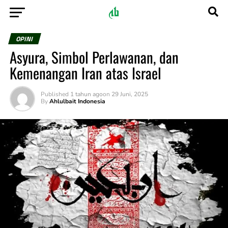
OPINI
Asyura, Simbol Perlawanan, dan
Kemenangan Iran atas Israel
Published
1 tahun ago
on
29 Juni, 2025
By
Ahlulbait Indonesia