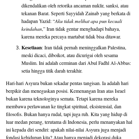
dikendalikan oleh retorika ancaman nuklir, sanksi, atau
tekanan Barat. Seperti Sayyidah Zainab yang berkata di
hadapan Yazid: “
Aku tidak melihat apa pun kecuali
keindahan
,” Iran tidak gentar menghadapi bahaya,
karena mereka percaya martabat tidak bisa ditawar.
Kesetiaan
: Iran tidak pernah meninggalkan Palestina,
meski dicaci, diboikot, atau dicurigai oleh sesama
Muslim. Ini adalah cerminan dari Abul Fadhl Al-Abbas:
setia hingga titik darah terakhir.
Hari-hari Asyura bukan sekadar pentas tangisan. Ia adalah hari
berpikir dan menegaskan posisi. Kemenangan Iran atas Israel
bukan karena teknologinya semata. Tetapi karena mereka
membawa perlawanan ke tingkat spiritual, eksistensial, dan
filosofis. Bukan hanya rudal, tapi juga ruh. Kita yang hidup di
luar medan perang, terutama di Indonesia, perlu menanyakan hal
ini kepada diri sendiri: apakah nilai-nilai Asyura juga menjadi
fondasi kehidupan kita? Atau hanya menjadi dekorasi duka